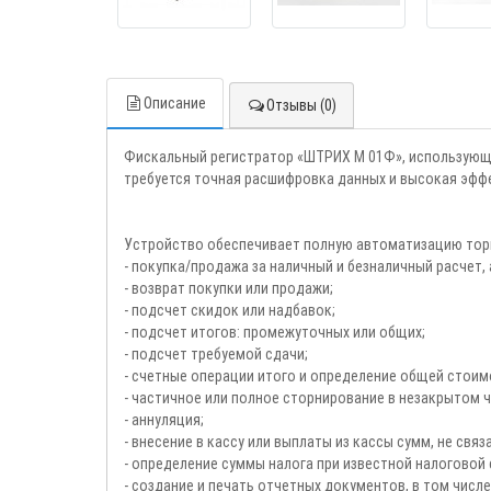
Описание
Отзывы (0)
Фискальный регистратор «ШТРИХ М 01Ф», использующи
требуется точная расшифровка данных и высокая эффек
Устройство обеспечивает полную автоматизацию торг
- покупка/продажа за наличный и безналичный расчет, 
- возврат покупки или продажи;
- подсчет скидок или надбавок;
- подсчет итогов: промежуточных или общих;
- подсчет требуемой сдачи;
- счетные операции итого и определение общей стоим
- частичное или полное сторнирование в незакрытом ч
- аннуляция;
- внесение в кассу или выплаты из кассы сумм, не связ
- определение суммы налога при известной налоговой 
- создание и печать отчетных документов, в том числе