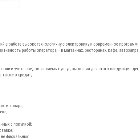
й в работе высокотехнологичную электронику и современное программно
тивность работы оператора – в магазинах, ресторанах, кафе, автозапра
овли и учета предоставляемых услуг, выполняя для этого следующие де
а также в кредит;
ости товара;
еке;
анных с покупкой;
ставке;
 не фискальных;