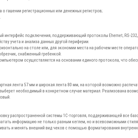
а о гашении регистрационных или денежных регистров;
.
 интерфейс подключения, поддерживающий протоколы Ehernet, RS-232, R
ству учета и анализа данных другой периферии.
изонтально на столе или, для экономии места на рабочем месте операто
брезчик, снабженный гребенкой.
омпьютером осуществляется на основании единого протокола, что обес
ртная лента 57 мм и широкая лента 80 мм, на которой возможно распеча
 выберет необходимый в конкретном случае материал. Реализована возм
новый.
овку распространенной системы 1С-торговля, поддерживающей все базо
атать информацию не только разным кеглем, но и всевозможными стил
ивать и менять внешний вид чеков с помощью форматирования внутренни