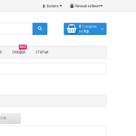
р.
Валюта
Личный кабинет
0
Tоваров,
на
0 р.
SALE
З
СКИДКИ
СТАТЬИ
 11Ф