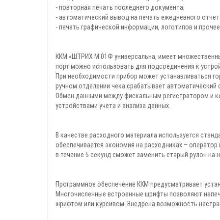
- повторная печать последнего документа;
- автоматический вывод на печать ежедневного отчет
- печать графической информации, логотипов и прочее
ККМ «ШТРИХ М 01Ф универсальна, имеет множественный
порт можно использовать для подсоединения к устрой
При необходимости прибор может устанавливаться гор
ручном отделении чека срабатывает автоматический о
Обмен данными между фискальным регистратором и к
устройствами учета и анализа данных.
В качестве расходного материала используется станда
обеспечивается экономия на расходниках – оператор
в течение 5 секунд сможет заменить старый рулон на 
Программное обеспечение ККМ предусматривает устан
Многочисленные встроенные шрифты позволяют напеч
шрифтом или курсивом. Внедрена возможность настра