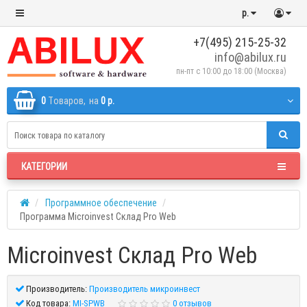
р.
+7(495) 215-25-32
info@abilux.ru
пн-пт с 10:00 до 18:00 (Москва)
0
Tоваров,
на
0 р.
КАТЕГОРИИ
Программное обеспечение
Программа Microinvest Склад Pro Web
Microinvest Склад Pro Web
Производитель:
Производитель микроинвест
Код товара:
MI-SPWB
0 отзывов