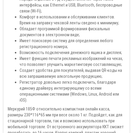
интерфейсы, как Ethernet и USB, Bluetooth, беспроводные
связи (Wi-Fi);
Комфорт в использовании и обслуживании клиентов.
Время на заправку чековой ленты сведено к минимуму;
Обладает программой формирования фискальных
документов в электронном виде;
Имеет поисковую систему для определения любого
регистрационного номера;
Возможность подключения денежного ящика и дисплея;
Имеет функцию печати рекламных изображений на чеках,
что позволяет улучшить маркетинговую составляющую;
Создает удобства для покупателей, выдавая QR-коды на
всю запрашиваемую алкогольную продукцию;
Регистратор довольно легко подключить, благодаря
единому драйверу, интегрирующему со всеми
операционными системами (Windows, Linux, Android или
iOS).
Меркурий 185Ф относительно компактная онлайн касса,
размеры 230*116*65 мм при весе около 1 кг. Подойдет, как для
стационарной торговли, так и возможно использовать при
мобильной торговле. От встроенного аккумулятора ККТ сможет
проработать до 16 часов. Корпус крепкий, пластик хороший.