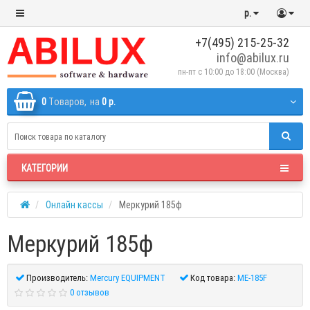
р.
+7(495) 215-25-32
info@abilux.ru
пн-пт с 10:00 до 18:00 (Москва)
0
Tоваров,
на
0 р.
КАТЕГОРИИ
Онлайн кассы
Меркурий 185ф
Меркурий 185ф
Производитель:
Mercury EQUIPMENT
Код товара:
ME-185F
0 отзывов