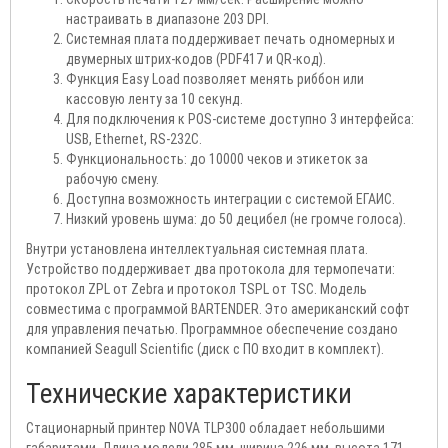
настраивать в диапазоне 203 DPI.
Системная плата поддерживает печать одномерных и
двумерных штрих-кодов (PDF417 и QR-код).
Функция Easy Load позволяет менять риббон или
кассовую ленту за 10 секунд.
Для подключения к POS-системе доступно 3 интерфейса:
USB, Ethernet, RS-232C.
Функциональность: до 10000 чеков и этикеток за
рабочую смену.
Доступна возможность интеграции с системой ЕГАИС.
Низкий уровень шума: до 50 децибел (не громче голоса).
Внутри установлена интеллектуальная системная плата.
Устройство поддерживает два протокола для термопечати:
протокол ZPL от Zebra и протокол TSPL от TSC. Модель
совместима с программой BARTENDER. Это американский софт
для управления печатью. Программное обеспечение создано
компанией Seagull Scientific (диск с ПО входит в комплект).
Технические характеристики
Стационарный принтер NOVA TLP300 обладает небольшими